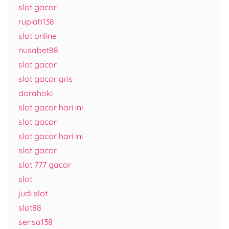
slot gacor
⁠rupiah138
slot online
nusabet88
slot gacor
slot gacor qris
dorahoki
slot gacor hari ini
slot gacor
slot gacor hari ini
slot gacor
slot 777 gacor
slot
judi slot
slot88
sensa138