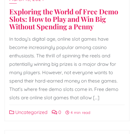
Exploring the World of Free Demo
Slots: How to Play and Win Big
Without Spending a Penny
In today’s digital age, online slot games have
become increasingly popular among casino
enthusiasts. The thrill of spinning the reels and
potentially winning big prizes is a major draw for
many players. However, not everyone wants to
spend their hard-earned money on these games.
That’s where free demo slots come in. Free demo
slots are online slot games that allow […]
Uncategorized
0
4 min read