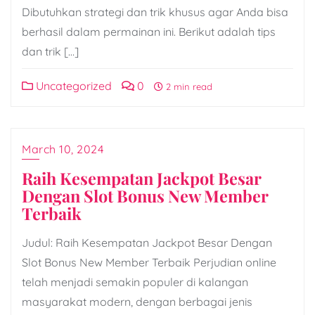
Dibutuhkan strategi dan trik khusus agar Anda bisa
berhasil dalam permainan ini. Berikut adalah tips
dan trik […]
Uncategorized
0
2 min read
March 10, 2024
Raih Kesempatan Jackpot Besar
Dengan Slot Bonus New Member
Terbaik
Judul: Raih Kesempatan Jackpot Besar Dengan
Slot Bonus New Member Terbaik Perjudian online
telah menjadi semakin populer di kalangan
masyarakat modern, dengan berbagai jenis