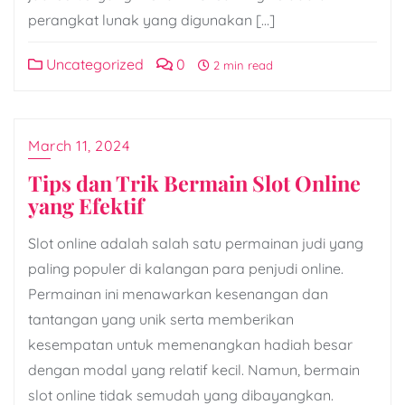
perangkat lunak yang digunakan […]
Uncategorized
0
2 min read
March 11, 2024
Tips dan Trik Bermain Slot Online
yang Efektif
Slot online adalah salah satu permainan judi yang
paling populer di kalangan para penjudi online.
Permainan ini menawarkan kesenangan dan
tantangan yang unik serta memberikan
kesempatan untuk memenangkan hadiah besar
dengan modal yang relatif kecil. Namun, bermain
slot online tidak semudah yang dibayangkan.