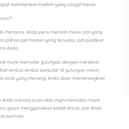
 dapat memberikan hadiah yang sangat besar.
acor?
 Pertama, Anda perlu memilih mesin slot yang
 pilihan permainan yang tersedia, jadi pastikan
nsi Anda.
dapat mulai memutar gulungan dengan menekan
ihat simbol-simbol berputar di gulungan mesin,
ntuk pola yang menang, Anda akan memenangkan
ai Anda merasa puas atau ingin mencoba mesin
emo gacor menggunakan kredit virtual, jadi Anda
at bermain.