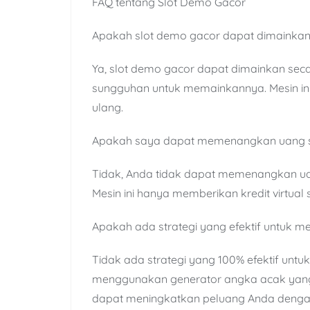
FAQ tentang Slot Demo Gacor
Apakah slot demo gacor dapat dimainkan 
Ya, slot demo gacor dapat dimainkan seca
sungguhan untuk memainkannya. Mesin ini 
ulang.
Apakah saya dapat memenangkan uang s
Tidak, Anda tidak dapat memenangkan u
Mesin ini hanya memberikan kredit virtual
Apakah ada strategi yang efektif untuk 
Tidak ada strategi yang 100% efektif unt
menggunakan generator angka acak yang
dapat meningkatkan peluang Anda deng