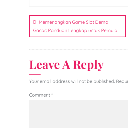
Post
navigation
Memenangkan Game Slot Demo
Gacor: Panduan Lengkap untuk Pemula
Leave A Reply
Your email address will not be published.
Requi
Comment
*