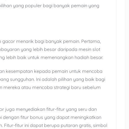
 pilihan yang populer bagi banyak pemain yang
 gacor menarik bagi banyak pemain. Pertama,
embayaran yang lebih besar daripada mesin slot
yang lebih baik untuk memenangkan hadiah besar.
rikan kesempatan kepada pemain untuk mencoba
ng sungguhan. Ini adalah pilihan yang baik bagi
n mereka atau mencoba strategi baru sebelum
r juga menyediakan fitur-fitur yang seru dan
api dengan fitur bonus yang dapat meningkatkan
tur-fitur ini dapat berupa putaran gratis, simbol