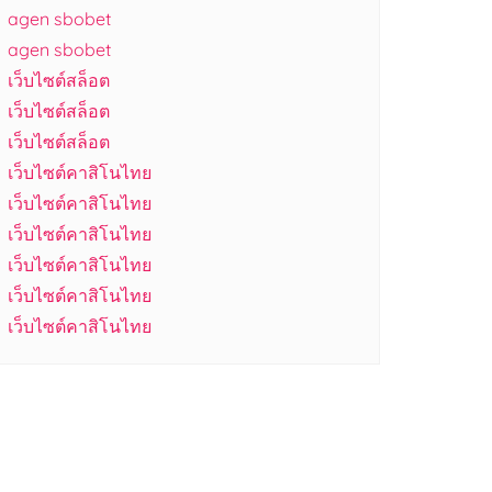
agen sbobet
agen sbobet
เว็บไซต์สล็อต
เว็บไซต์สล็อต
เว็บไซต์สล็อต
เว็บไซต์คาสิโนไทย
เว็บไซต์คาสิโนไทย
เว็บไซต์คาสิโนไทย
เว็บไซต์คาสิโนไทย
เว็บไซต์คาสิโนไทย
เว็บไซต์คาสิโนไทย