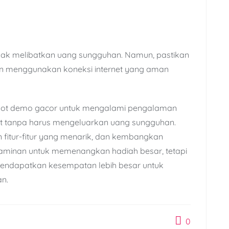
dak melibatkan uang sungguhan. Namun, pastikan
dan menggunakan koneksi internet yang aman
slot demo gacor untuk mengalami pengalaman
lot tanpa harus mengeluarkan uang sungguhan.
an fitur-fitur yang menarik, dan kembangkan
a jaminan untuk memenangkan hadiah besar, tetapi
endapatkan kesempatan lebih besar untuk
n.
0