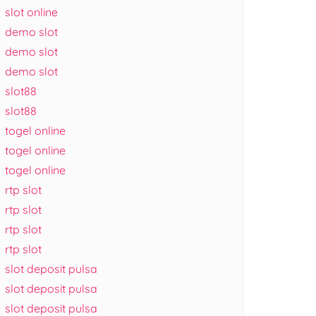
slot online
demo slot
demo slot
demo slot
slot88
slot88
togel online
togel online
togel online
rtp slot
rtp slot
rtp slot
rtp slot
slot deposit pulsa
slot deposit pulsa
slot deposit pulsa