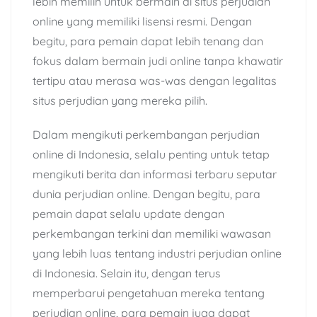
lebih memilih untuk bermain di situs perjudian
online yang memiliki lisensi resmi. Dengan
begitu, para pemain dapat lebih tenang dan
fokus dalam bermain judi online tanpa khawatir
tertipu atau merasa was-was dengan legalitas
situs perjudian yang mereka pilih.
Dalam mengikuti perkembangan perjudian
online di Indonesia, selalu penting untuk tetap
mengikuti berita dan informasi terbaru seputar
dunia perjudian online. Dengan begitu, para
pemain dapat selalu update dengan
perkembangan terkini dan memiliki wawasan
yang lebih luas tentang industri perjudian online
di Indonesia. Selain itu, dengan terus
memperbarui pengetahuan mereka tentang
perjudian online, para pemain juga dapat