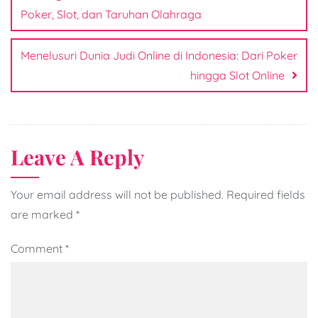
Poker, Slot, dan Taruhan Olahraga
Menelusuri Dunia Judi Online di Indonesia: Dari Poker
hingga Slot Online
Leave A Reply
Your email address will not be published.
Required fields
are marked
*
Comment
*