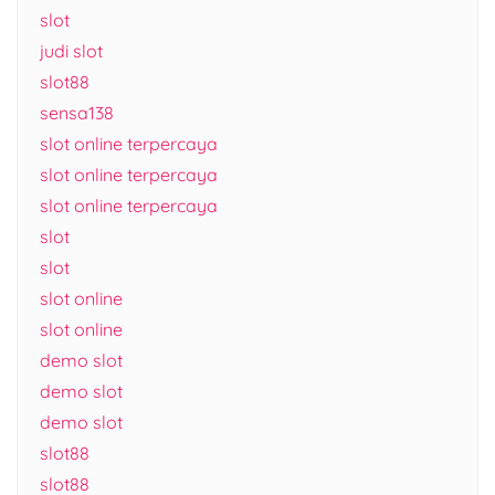
slot
judi slot
slot88
sensa138
slot online terpercaya
slot online terpercaya
slot online terpercaya
slot
slot
slot online
slot online
demo slot
demo slot
demo slot
slot88
slot88