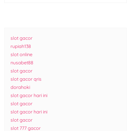
slot gacor
⁠rupiah138
slot online
nusabet88
slot gacor
slot gacor qris
dorahoki
slot gacor hari ini
slot gacor
slot gacor hari ini
slot gacor
slot 777 gacor