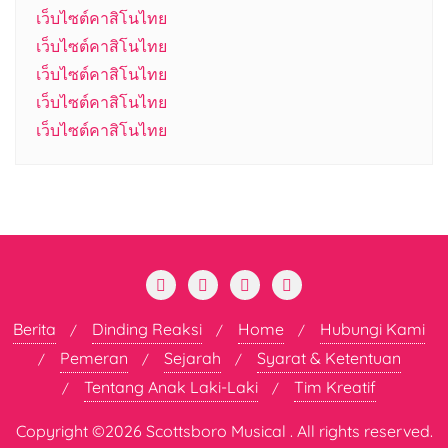
เว็บไซต์คาสิโนไทย
เว็บไซต์คาสิโนไทย
เว็บไซต์คาสิโนไทย
เว็บไซต์คาสิโนไทย
เว็บไซต์คาสิโนไทย
Berita
Dinding Reaksi
Home
Hubungi Kami
Pemeran
Sejarah
Syarat & Ketentuan
Tentang Anak Laki-Laki
Tim Kreatif
Copyright ©2026 Scottsboro Musical . All rights reserved.